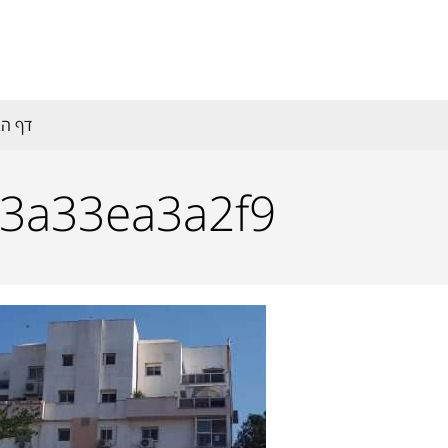
דף הב
13a33ea3a2f9