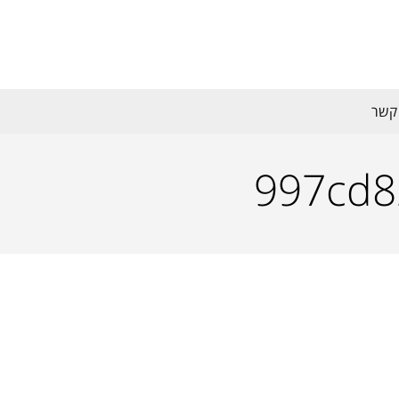
 קשר
997cd8