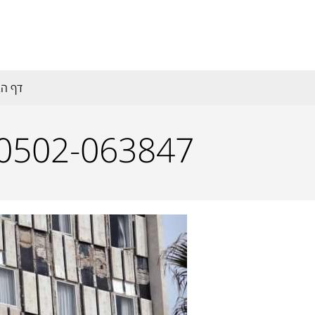
דף הב
30502-063847